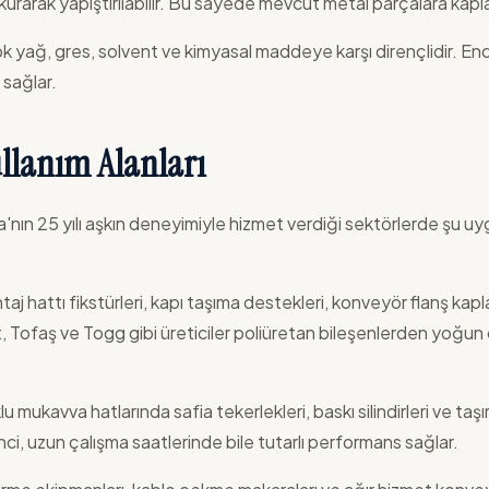
urarak yapıştırılabilir. Bu sayede mevcut metal parçalara kapla
k yağ, gres, solvent ve kimyasal maddeye karşı dirençlidir. En
sağlar.
llanım Alanları
'nın 25 yılı aşkın deneyimiyle hizmet verdiği sektörlerde şu u
aj hattı fikstürleri, kapı taşıma destekleri, konveyör flanş kap
, Tofaş ve Togg gibi üreticiler poliüretan bileşenlerden yoğun 
u mukavva hatlarında safia tekerlekleri, baskı silindirleri ve taş
ci, uzun çalışma saatlerinde bile tutarlı performans sağlar.