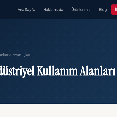
m
Ana Sayfa
Hakkımızda
Ürünlerimiz
Blog
İ
nları ve Avantajları
üstriyel Kullanım Alanları 