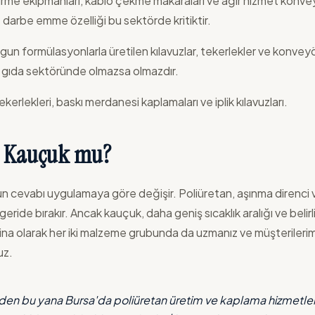
rme ekipmanları, kablo çekme makaraları ve ağır hizmet konvey
 darbe emme özelliği bu sektörde kritiktir.
un formülasyonlarla üretilen kılavuzlar, tekerlekler ve konveyör
, gıda sektöründe olmazsa olmazdır.
erlekleri, baskı merdanesi kaplamaları ve iplik kılavuzları.
, Kauçuk mu?
nun cevabı uygulamaya göre değişir. Poliüretan, aşınma direnci
ide bırakır. Ancak kauçuk, daha geniş sıcaklık aralığı ve belirli
ina olarak her iki malzeme grubunda da uzmanız ve müşteriler
uz.
den bu yana Bursa'da poliüretan üretim ve kaplama hizmetler