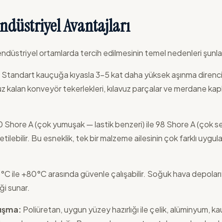
ndüstriyel Avantajları
düstriyel ortamlarda tercih edilmesinin temel nedenleri şunlar
Standart kauçuğa kıyasla 3-5 kat daha yüksek aşınma direnci s
kalan konveyör tekerlekleri, kılavuz parçalar ve merdane ka
 Shore A (çok yumuşak — lastik benzeri) ile 98 Shore A (çok se
ilebilir. Bu esneklik, tek bir malzeme ailesinin çok farklı uygu
C ile +80°C arasında güvenle çalışabilir. Soğuk hava depoları
iği sunar.
ışma:
Poliüretan, uygun yüzey hazırlığı ile çelik, alüminyum, ka