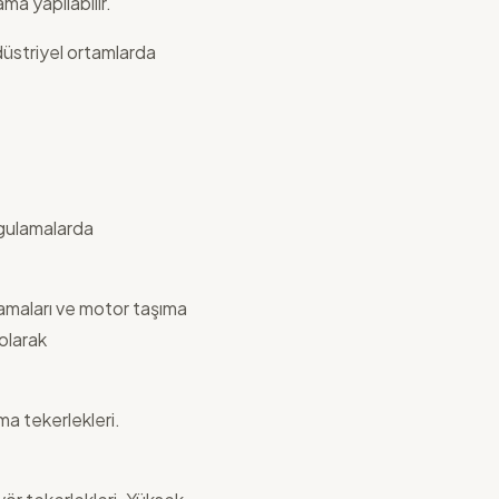
ma yapılabilir.
düstriyel ortamlarda
ygulamalarda
lamaları ve motor taşıma
olarak
ıma tekerlekleri.