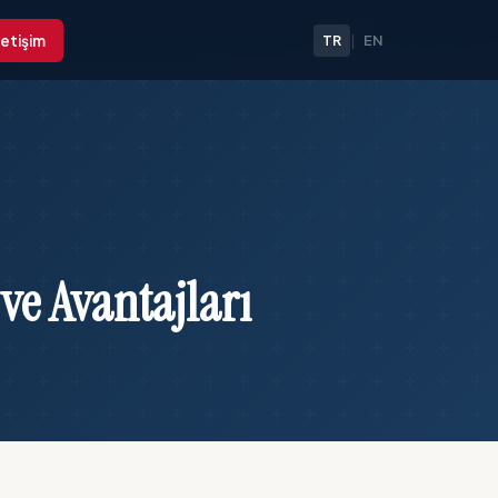
Teklif Alın →
letişim
TR
|
EN
ve Avantajları