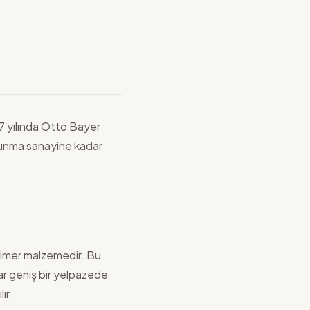
37 yılında Otto Bayer
vunma sanayine kadar
polimer malzemedir. Bu
ar geniş bir yelpazede
ır.