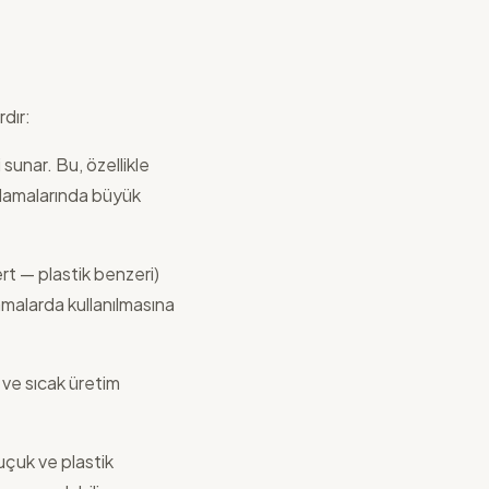
dır:
unar. Bu, özellikle
plamalarında büyük
rt — plastik benzeri)
lamalarda kullanılmasına
 ve sıcak üretim
uçuk ve plastik