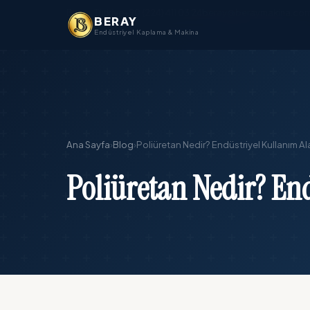
Bursa, Türkiye
+90 (224) 411 03 24
beray@beraymakina.co
BERAY
Endüstriyel Kaplama & Makina
Ana Sayfa
›
Blog
›
Poliüretan Nedir? Endüstriyel Kullanım Ala
Poliüretan Nedir? End