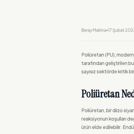
Beray Makina
•
17 Şubat 202
Poliüretan (PU), modern 
tarafından geliştirilen
sayısız sektörde kritik b
Poliüretan Ned
Poliüretan, bir diizo siy
reaksiyonun koşulları de
ürün elde edilebilir. End