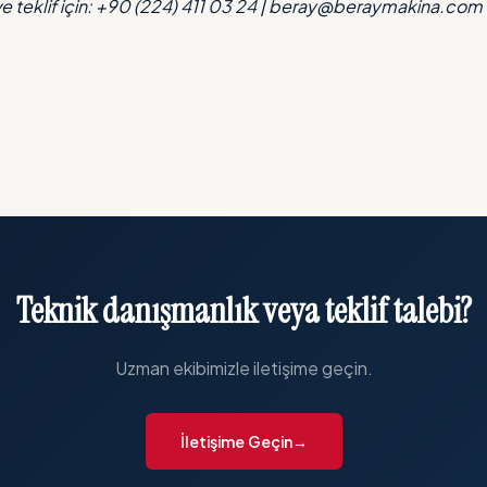
ve teklif için: +90 (224) 411 03 24 | beray@beraymakina.com
Teknik danışmanlık veya teklif talebi?
Uzman ekibimizle iletişime geçin.
İletişime Geçin