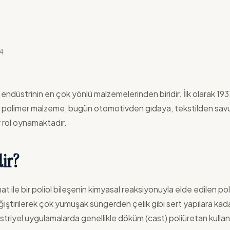
4
endüstrinin en çok yönlü malzemelerinden biridir. İlk olarak 19
 bu polimer malzeme, bugün otomotivden gıdaya, tekstilden sa
ir rol oynamaktadır.
ir?
anat ile bir poliol bileşenin kimyasal reaksiyonuyla elde edilen 
ğiştirilerek çok yumuşak süngerden çelik gibi sert yapılara kad
üstriyel uygulamalarda genellikle döküm (cast) poliüretan kullanıl