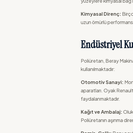
yüzeylere kimyasal bağ k
Kimyasal Direnç:
Birço
uzun ömürlü performans 
Endüstriyel Ku
Poliüretan, Beray Makina
kullanılmaktadır:
Otomotiv Sanayi:
Mont
aparatları. Oyak Renault
faydalanmaktadır.
Kağıt ve Ambalaj:
Olukl
Poliüretanın aşınma diren