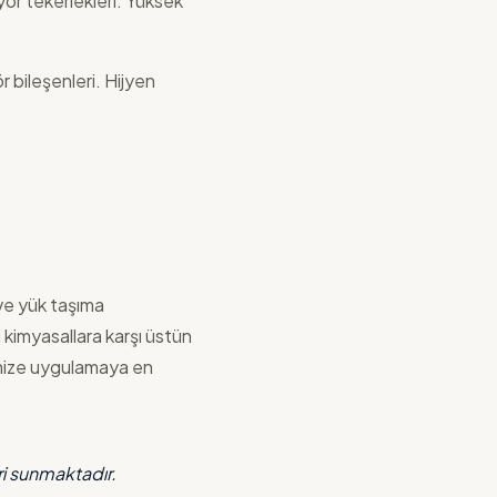
ör tekerlekleri. Yüksek
 bileşenleri. Hijyen
 ve yük taşıma
 kimyasallara karşı üstün
imize uygulamaya en
i sunmaktadır.