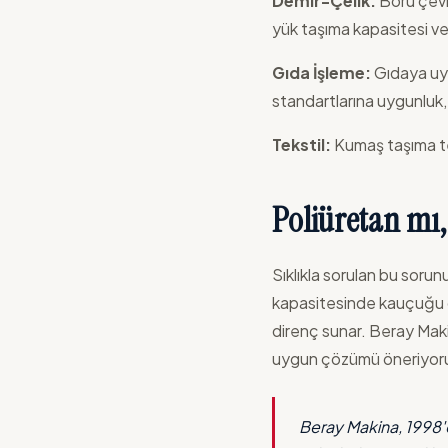
Demir-Çelik:
Boru çevi
yük taşıma kapasitesi ve
Gıda İşleme:
Gıdaya uyg
standartlarına uygunluk
Tekstil:
Kumaş taşıma tek
Poliüretan mı
Sıklıkla sorulan bu soru
kapasitesinde kauçuğu ger
direnç sunar. Beray Mak
uygun çözümü öneriyor
Beray Makina, 1998'