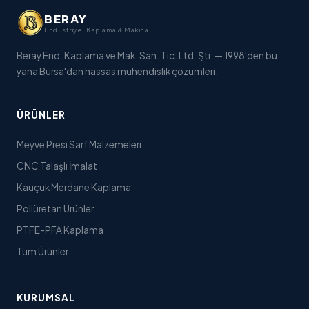
BERAY
Endüstriyel Kaplama & Makina
Beray End. Kaplama ve Mak. San. Tic. Ltd. Şti. — 1998'den bu
yana Bursa'dan hassas mühendislik çözümleri.
ÜRÜNLER
Meyve Presi Sarf Malzemeleri
CNC Talaşlı İmalat
Kauçuk Merdane Kaplama
Poliüretan Ürünler
PTFE-PFA Kaplama
Tüm Ürünler
KURUMSAL