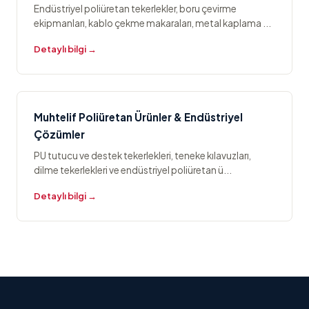
Endüstriyel poliüretan tekerlekler, boru çevirme
ekipmanları, kablo çekme makaraları, metal kaplama ...
Detaylı bilgi →
Muhtelif Poliüretan Ürünler & Endüstriyel
Çözümler
PU tutucu ve destek tekerlekleri, teneke kılavuzları,
dilme tekerlekleri ve endüstriyel poliüretan ü...
Detaylı bilgi →