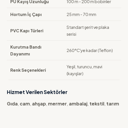
PU Kayış Uzunluğu
100 m - 200 m bobinler
Hortum İç Çapı
25 mm - 70 mm
Standart şerit ve plaka
PVC Kapı Türleri
serisi
Kurutma Bandı
260°C'ye kadar (Teflon)
Dayanımı
Yeşil, turuncu, mavi
Renk Seçenekleri
(kayışlar)
Hizmet Verilen Sektörler
Gıda
,
cam
,
ahşap
,
mermer
,
ambalaj
,
tekstil
,
tarım