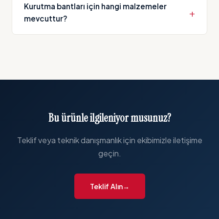
toz yalıtımı ve gürültü azaltma sağlarken personel
Kurutma bantları için hangi malzemeler
ve araç geçişine izin verir.
mevcuttur?
Teflon (PTFE) örgü bantlar 260°C'ye kadar,
polyester örgü bantlar ise daha düşük sıcaklıklarda
kullanılır. Uygulama sıcaklığına göre uygun
malzemeyi öneriyoruz.
Bu ürünle ilgileniyor musunuz?
Teklif veya teknik danışmanlık için ekibimizle iletişime
geçin.
Teklif Alın