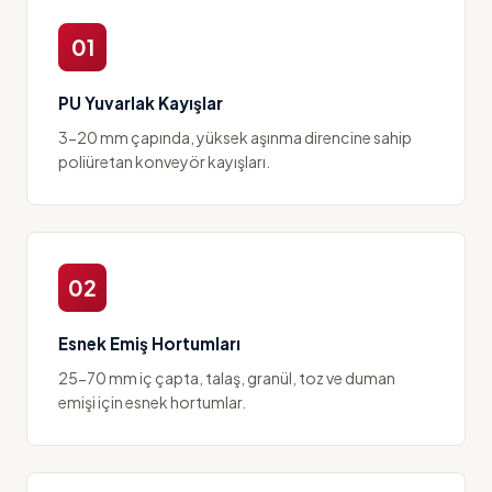
01
PU Yuvarlak Kayışlar
3-20 mm çapında, yüksek aşınma direncine sahip
poliüretan konveyör kayışları.
02
Esnek Emiş Hortumları
25-70 mm iç çapta, talaş, granül, toz ve duman
emişi için esnek hortumlar.