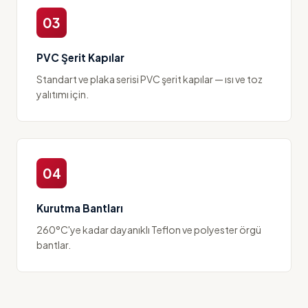
03
PVC Şerit Kapılar
Standart ve plaka serisi PVC şerit kapılar — ısı ve toz
yalıtımı için.
04
Kurutma Bantları
260°C'ye kadar dayanıklı Teflon ve polyester örgü
bantlar.