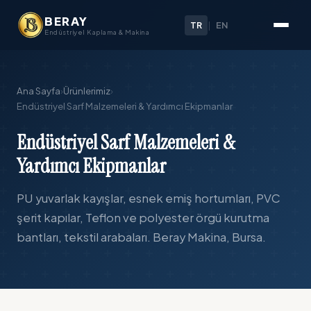
BERAY
TR
|
EN
Endüstriyel Kaplama & Makina
Ana Sayfa
›
Ürünlerimiz
›
Endüstriyel Sarf Malzemeleri & Yardımcı Ekipmanlar
Endüstriyel Sarf Malzemeleri &
Yardımcı Ekipmanlar
PU yuvarlak kayışlar, esnek emiş hortumları, PVC
şerit kapılar, Teflon ve polyester örgü kurutma
bantları, tekstil arabaları. Beray Makina, Bursa.