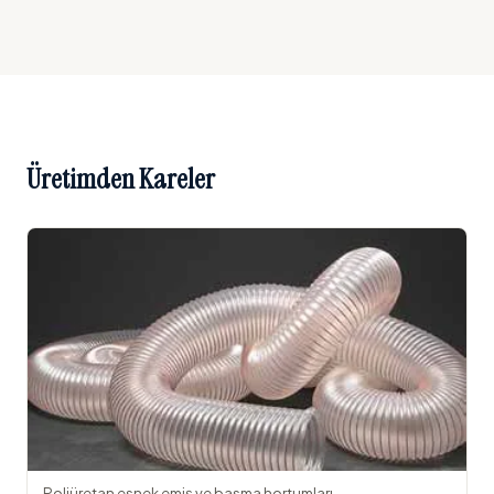
Üretimden Kareler
Poliüretan esnek emiş ve basma hortumları