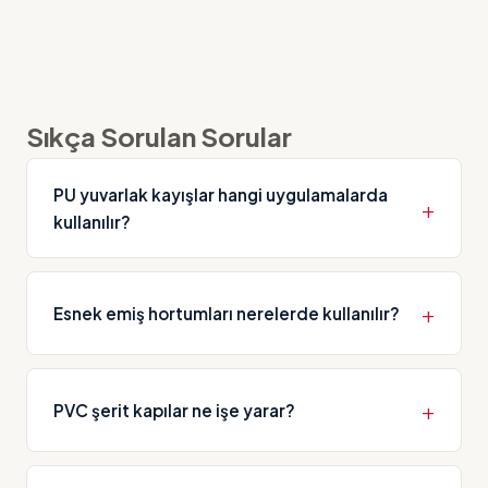
Sıkça Sorulan Sorular
PU yuvarlak kayışlar hangi uygulamalarda
kullanılır?
Fayans, düz cam, ahşap işleme, mermer, beton
döşeme, ambalaj kartonu, zeytin ayıklama ve
Esnek emiş hortumları nerelerde kullanılır?
meyve boylama gibi çok çeşitli endüstriyel
uygulamalarda kullanılır.
Talaş ve granül boşaltma, toz ve duman emişi,
tekstil lif toplama, yağ buharı ve kaynak dumanı
PVC şerit kapılar ne işe yarar?
emme gibi uygulamalarda kullanılır.
PVC şerit kapılar, endüstriyel alanlarda ısı yalıtımı,